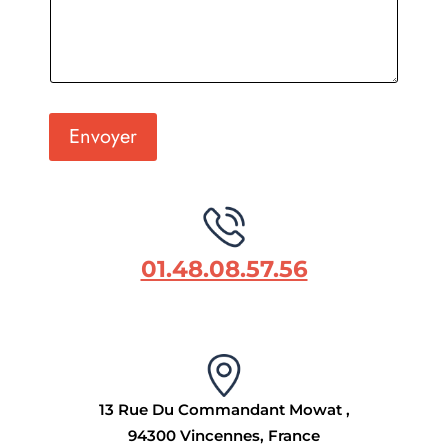
h
o
n
e
t
é
l
Envoyer
é
p
h
o
n
e
V
01.48.08.57.56
o
t
r
e
13 Rue Du Commandant Mowat ,
94300 Vincennes, France