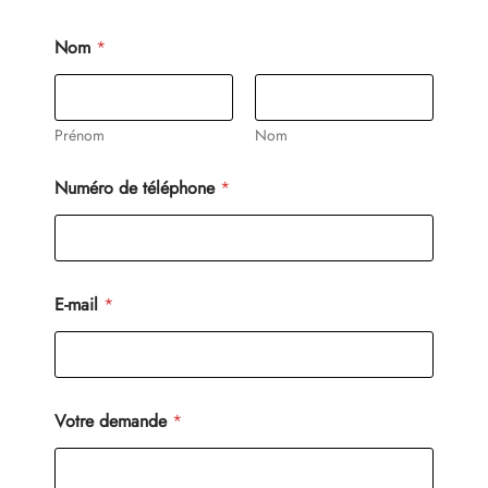
Nom
*
Prénom
Nom
Numéro de téléphone
*
E-mail
*
t
Votre demande
*
é
l
é
p