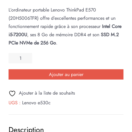
L’ordinateur portable Lenovo ThinkPad E570
(20H5006TFR) offre d’excellentes performances et un
fonctionnement rapide grâce à son processeur
Intel Core
i5-7200U
, ses 8 Go de mémoire DDR4 et son
SSD M.2
PCIe NVMe de 256 Go
.
quantité
de
Lenovo
Ajouter au panier
reconditionné
E570
Ajouter à la liste de souhaits
GTX950
UGS :
Lenovo e530c
Description