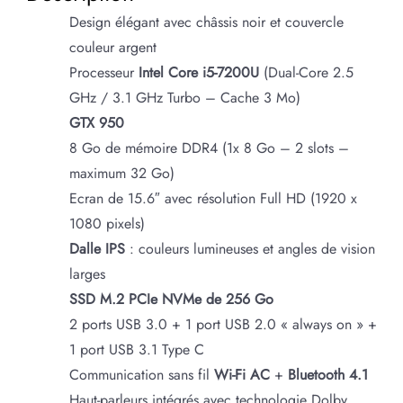
Design élégant avec châssis noir et couvercle
couleur argent
Processeur
Intel Core i5-7200U
(Dual-Core 2.5
GHz / 3.1 GHz Turbo – Cache 3 Mo)
GTX 950
8 Go de mémoire DDR4 (1x 8 Go – 2 slots –
maximum 32 Go)
Ecran de 15.6″ avec résolution Full HD (1920 x
1080 pixels)
Dalle IPS
: couleurs lumineuses et angles de vision
larges
SSD M.2 PCIe NVMe de 256 Go
2 ports USB 3.0 + 1 port USB 2.0 « always on » +
1 port USB 3.1 Type C
Communication sans fil
Wi-Fi AC
+
Bluetooth 4.1
Haut-parleurs intégrés avec technologie Dolby